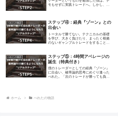
ケーターというものを勉強した僕は、デ
モもせずに実践トレードへ。しかし、イ
ンジケーターのことを独学しただけでは
勝てないと気づく。かくして、ネットに
落ちている有益（そうな）手法をかき集
める旅に出たのであっ...
ステップ④：経典『ゾーン』との
べれたの物語
出会い
トータルで勝てない。テクニカルの基礎
を学び、大きく負けたり、まったく根拠
のないギャンブルトレードをすることは
なくなりました。しかし、3歩進んで4歩
下がるくらいで、じわじわ資金が減って
いきます。相変わらずちょっと気になる
ステップ⑤：4時間アベレージの
べれたの物語
手法を発信している人を...
誕生（特典付き）
僕のトレーダーとしての経典『ゾーン』
に出会い、確率論的思考にめぐり逢った
べれた。「次のトレードが勝っても負け
てもどちらでも構わない」「大事なのは
一貫性と長期目線」べれた「優れた手法
があれば短期でお金が稼げる」と思って
いたのは、真逆だったんだ...
ホーム
べれたの物語