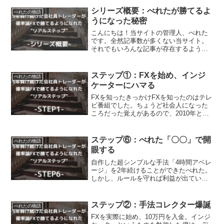
シリーズ概要：べれたが勝てるよ
べれたの物語
うになった秘密
こんにちは！当サイトの管理人、べれた
です。全然記事数が多くない当サイト。
それでもいろんな記事が存在するように
なりました。夜しか眠れないほどありが
たいことに、読んでくださる方はサイト
開設以来少しずつ増えてきています。べ
ステップ①：FXを始め、インジ
べれたの物語
れた本当にありがとうござ...
ケーターにハマる
FXを知ったきっかけFXを知ったのはテレ
ビ番組でした。ちょうど社会人になった
ころだった覚えがあるので、2010年とか
の話。あのころには珍しく、資産運用や
副業で成功している人を特集したような
バラエティー番組でした。そこでFXで大
ステップ⑥：べれた「〇〇」で開
べれたの物語
きく稼いでいる...
眼する
自作した超シンプルな手法「4時間アベレ
ージ」を2年続けることができたべれた。
しかし、ルールを守れば利益が出ていた
はずの2年間を、ルール以外のことをやり
まくって損失にしてしまう苦い経験をし
ました。妻も子どももいるのに、自分の
ステップ②：手法コレクター爆誕
べれたの物語
余計な感情のせいで...
FXを実際に始め、10万円を入金。インジ