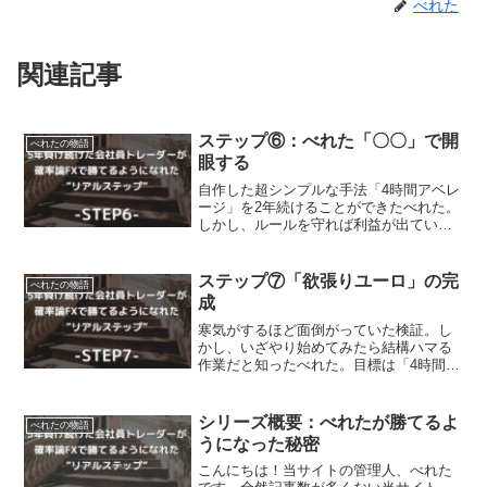
べれた
関連記事
ステップ⑥：べれた「〇〇」で開
べれたの物語
眼する
自作した超シンプルな手法「4時間アベレ
ージ」を2年続けることができたべれた。
しかし、ルールを守れば利益が出ていた
はずの2年間を、ルール以外のことをやり
まくって損失にしてしまう苦い経験をし
ました。妻も子どももいるのに、自分の
ステップ⑦「欲張りユーロ」の完
べれたの物語
余計な感情のせいで...
成
寒気がするほど面倒がっていた検証。し
かし、いざやり始めてみたら結構ハマる
作業だと知ったべれた。目標は「4時間ア
ベレージ」を超える優位性、お手軽さの
ある手法。初めてちゃんと取り組む検証
という作業に苦戦。それでも、検証のあ
シリーズ概要：べれたが勝てるよ
べれたの物語
るポイントに気づくこと...
うになった秘密
こんにちは！当サイトの管理人、べれた