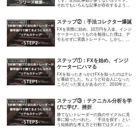
です。全然記事数が多くない当サイト。
それでもいろんな記事が存在するように
なりました。夜しか眠れないほどありが
たいことに、読んでくださる方はサイト
開設以来少しずつ増えてきています。べ
ステップ②：手法コレクター爆誕
べれたの物語
れた本当にありがとうござ...
FXを実際に始め、10万円を入金。インジ
ケーターというものを勉強した僕は、デ
モもせずに実践トレードへ。しかし、イ
ンジケーターのことを独学しただけでは
勝てないと気づく。かくして、ネットに
落ちている有益（そうな）手法をかき集
める旅に出たのであっ...
ステップ①：FXを始め、インジ
べれたの物語
ケーターにハマる
FXを知ったきっかけFXを知ったのはテレ
ビ番組でした。ちょうど社会人になった
ころだった覚えがあるので、2010年とか
の話。あのころには珍しく、資産運用や
副業で成功している人を特集したような
バラエティー番組でした。そこでFXで大
ステップ③：テクニカル分析を学
べれたの物語
きく稼いでいる...
びに学び、挫折
勝てないトレーダーの負のサイクルに見
事に陥ったべれた。「手法を探す」とい
う短絡的な考え方と行動ではダメだ。テ
クニカル分析を徹底的に学んでみよう。
かくして、苦手意識のあったテクニカル
分析のイバラの道に踏み出すのであっ